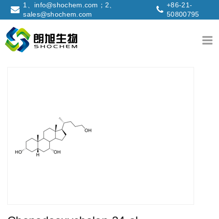
1、info@shochem.com；2、
+86-21-
sales@shochem.com
50800795