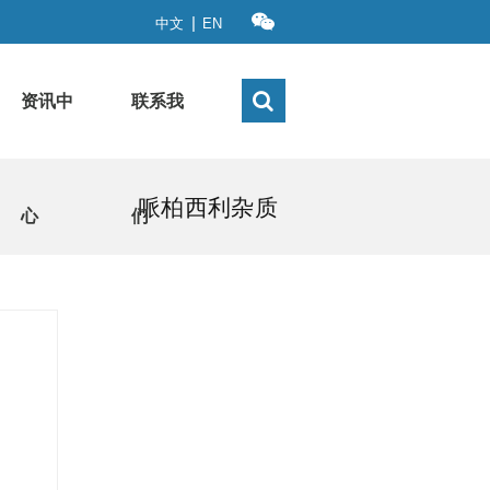
|
中文
EN
资讯中
联系我
哌柏西利杂质
心
们