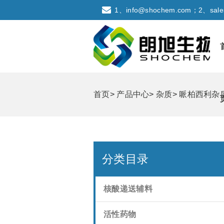
1、info@shochem.com；2、sale
首页
>
产品中心
>
杂质
>
哌柏西利杂
分类目录
核酸递送辅料
活性药物