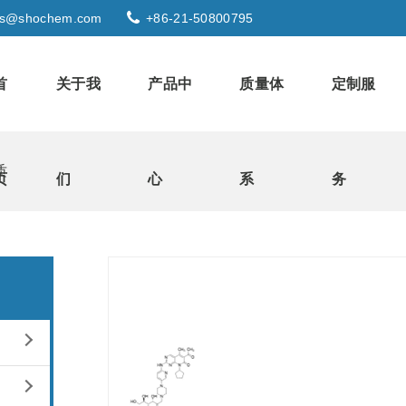
s@shochem.com
+86-21-50800795
首
关于我
产品中
质量体
定制服
质
页
们
心
系
务