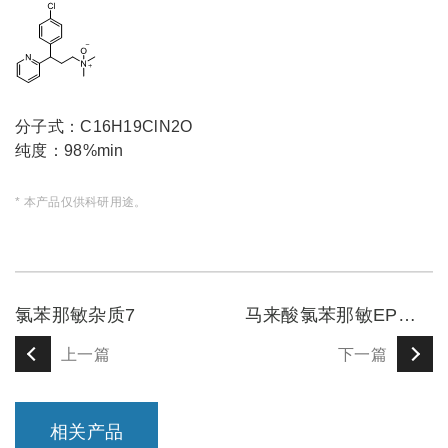
分子式：C16H19ClN2O
纯度：98%min
* 本产品仅供科研用途。
氯苯那敏杂质7
马来酸氯苯那敏EP杂质D
上一篇
下一篇
相关产品