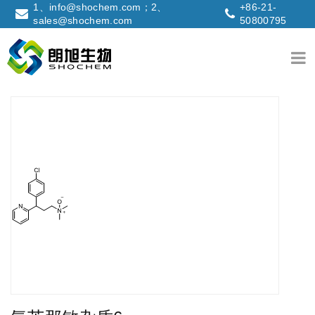
1、info@shochem.com；2、
+86-21-
sales@shochem.com
50800795