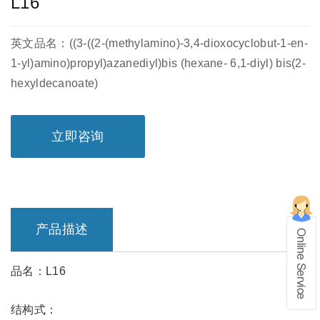
L16
英文品名：((3-((2-(methylamino)-3,4-dioxocyclobut-1-en-
1-yl)amino)propyl)azanediyl)bis (hexane- 6,1-diyl) bis(2-
hexyldecanoate)
立即咨询
产品描述
品名：L16
在线留言
结构式：
1、info@shochem.com；2、