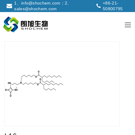
1、info@shochem.com；2、
+86-21-
sales@shochem.com
50800795