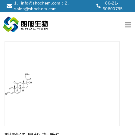
1、info@shochem.com；2、
+86-21-
sales@shochem.com
50800795