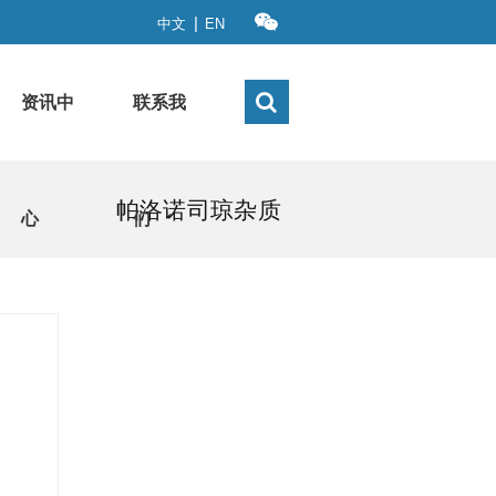
|
中文
EN
资讯中
联系我
帕洛诺司琼杂质
心
们