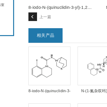
1室
8-iodo-N-(quinuclidin-3-yl)-1,2,3,4- tetrahydronaphthalene-1-carboxamide
上一篇
相关产品
8-iodo-N-(quinuclidin-3-
N-(1-氮杂双环[2
yl)-1,2,3,4-
辛-3S-基)-1,2,
tetrahydronaphthalene-
萘-1S-甲