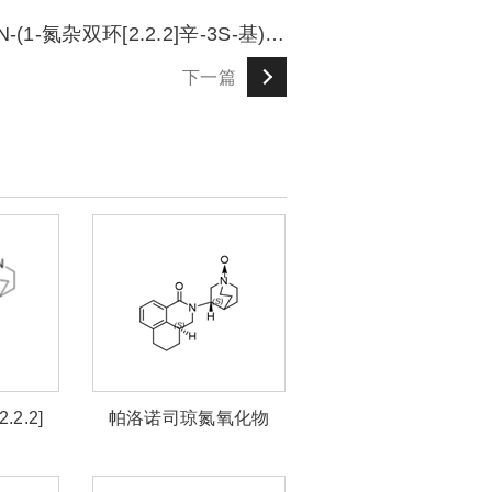
N-(1-氮杂双环[2.2.2]辛-3S-基)-1,2,3,4四氢萘-1S-甲酰胺
下一篇
.2.2]
帕洛诺司琼氮氧化物
3,4四氢
酰胺