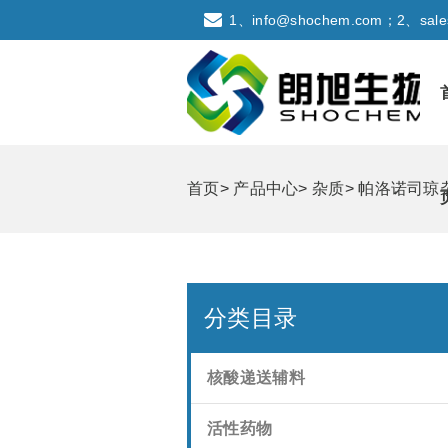
1、info@shochem.com；2、sale
首页
>
产品中心
>
杂质
>
帕洛诺司琼
分类目录
核酸递送辅料
活性药物