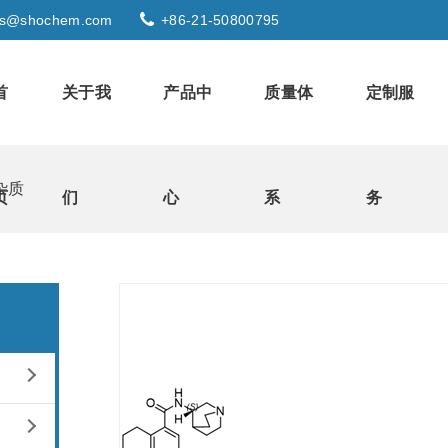
s@shochem.com
+86-21-50800795
首
关于我
产品中
质量体
定制服
杂质
页
们
心
系
务