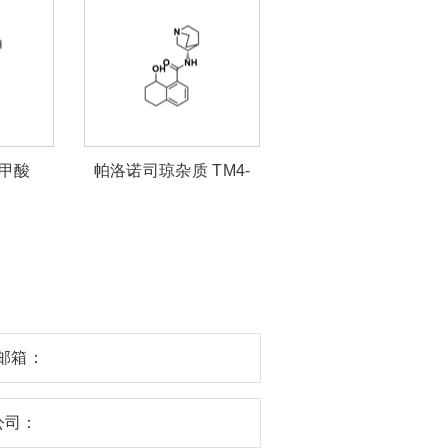
萘甲酸
帕洛诺司琼杂质 TM4-
QJ
邮箱：
公司：