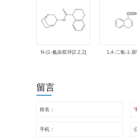
1-carboxamide
N-(1-氮杂双环[2.2.2]
1,4-二氢-1-
辛-3S- 基)-1,2,3,4四氢
萘-1S- 甲酰胺
留言
姓名：
*
手机：