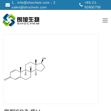
1、info@shochem.com；2、
+86-21-
sales@shochem.com
50800795