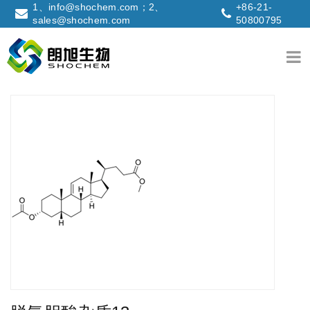
1、info@shochem.com；2、
+86-21-
sales@shochem.com
50800795