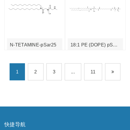
N-TETAMINE-pSar25
18:1 PE (DOPE) pSar25
1
2
3
...
11
快捷导航