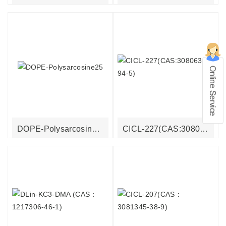
在线留言
1、info@shochem.com；2、
DOPE-Polysarcosine25
CICL-227(CAS:3080636-94-5)