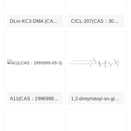
DLin-KC3-DMA (CAS：1217306-46-1)
CICL-207(CAS：3081345-38-9)
A11(CAS：2996998-09-3)
1,2-dimyristoyl-sn-glycero-3-succinyl-N-polysarcosine-25-N-Maleimide