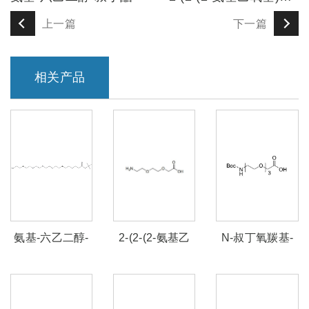
上一篇
下一篇
相关产品
氨基-六乙二醇-
2-(2-(2-氨基乙
N-叔丁氧羰基-
叔丁酯
氧基)乙氧基)乙
三乙二醇-乙酸
酸