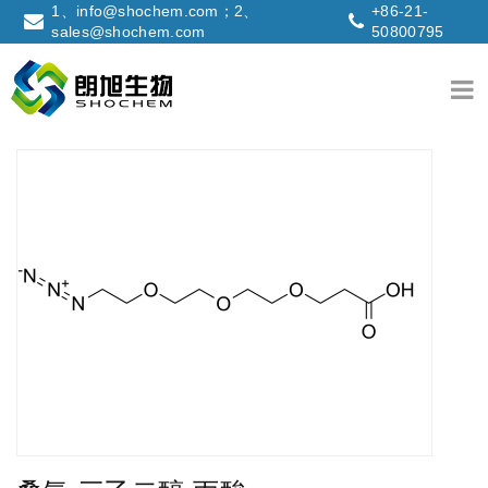
1、info@shochem.com；2、
+86-21-
sales@shochem.com
50800795