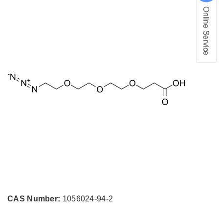
在线留言
1、info@shochem.com；2、
CAS Number:
1056024-94-2