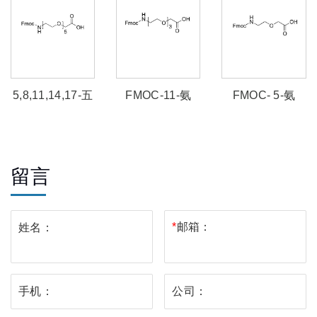
5,8,11,14,17-五
FMOC-11-氨
FMOC- 5-氨
氧杂-2-氮杂十九
基-3,6,9-三氧杂
基-3-氧戊酸
烷二酸 1-芴甲基
十一酸
酯
留言
*
邮箱：
姓名：
手机：
公司：