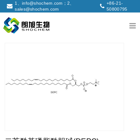
1、info@shochem.com；2、
+86-21-
sales@shochem.com
50800795