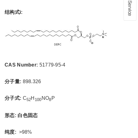
在线留言
结构式i:
1、info@shochem.com；2、
CAS Number:
51779-95-4
分子量:
898.326
分子式:
C
H
NO
P
52
100
8
形态: 白色固态
纯度:
>98%