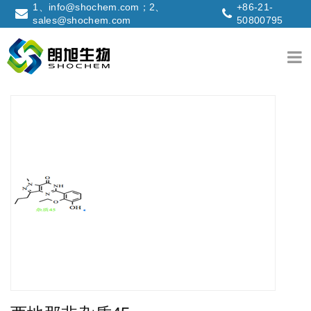
1、info@shochem.com；2、
+86-21-
sales@shochem.com
50800795