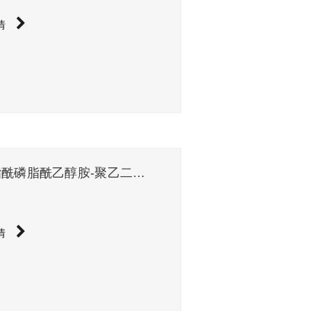
情
二硬酯酰磷脂酰乙醇胺-聚乙二醇5000-叠氮
情