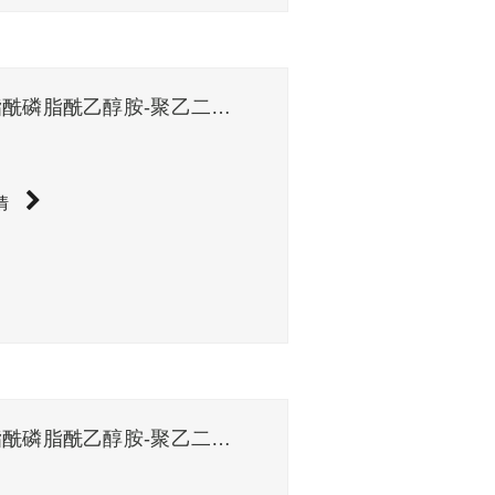
二硬酯酰磷脂酰乙醇胺-聚乙二醇-叶酸
情
二硬酯酰磷脂酰乙醇胺-聚乙二醇-巯基