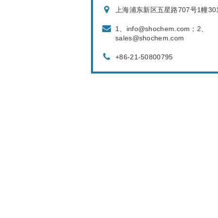
上海浦东新区五星路707号1幢30
1、info@shochem.com；2、
sales@shochem.com
+86-21-50800795