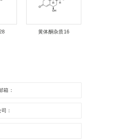
28
黄体酮杂质16
邮箱：
公司：