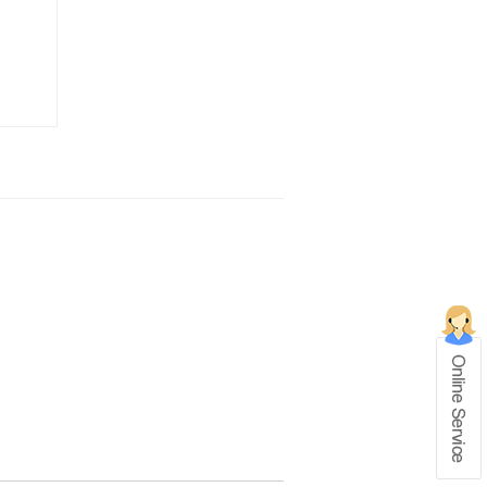
在线留言
1、info@shochem.com；2、