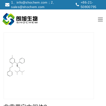
1、info@shochem.com；2、
+86-21-
sales@shochem.com
50800795