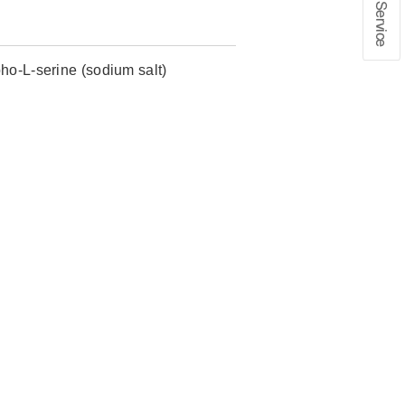
在线留言
1、info@shochem.com；2、
ho-L-serine (sodium salt)