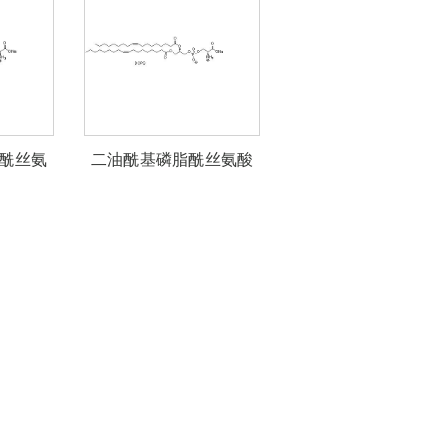
酰丝氨
二油酰基磷脂酰丝氨酸
S）
钠(DOPS)