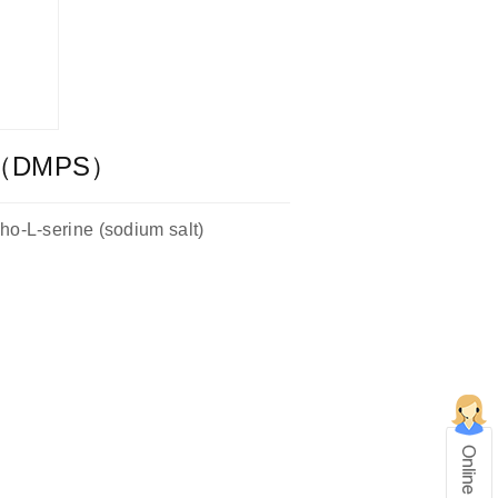
DMPS）
o-L-serine (sodium salt)