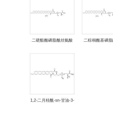
二硬酯酰磷脂酰丝氨酸
二棕榈酰基磷脂
钠（DSPS）
酸钠（DPP
1,2-二月桂酰-sn-甘油-3-
磷酸-L-丝氨酸钠盐