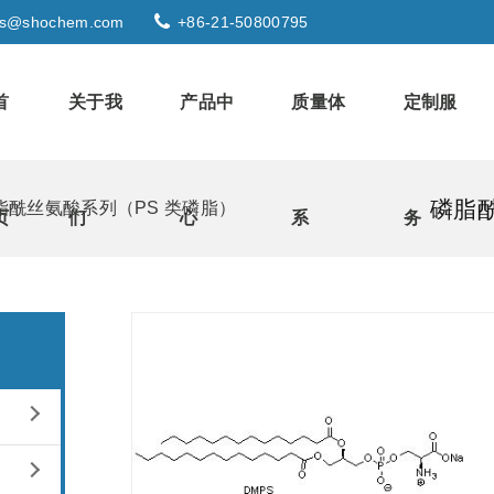
s@shochem.com
+86-21-50800795
首
关于我
产品中
质量体
定制服
磷脂
脂酰丝氨酸系列（PS 类磷脂）
页
们
心
系
务