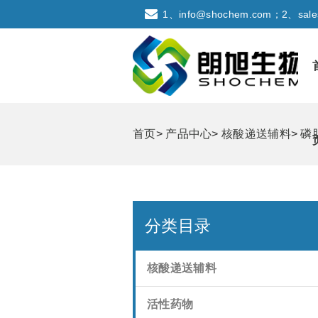
1、info@shochem.com；2、sale
首页
>
产品中心
>
核酸递送辅料
>
磷
分类目录
核酸递送辅料
活性药物