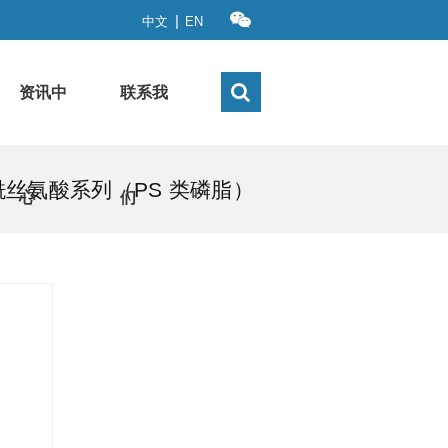
|
中文
EN
资讯中
联系我
酰丝氨酸系列（PS 类磷脂）
心
们