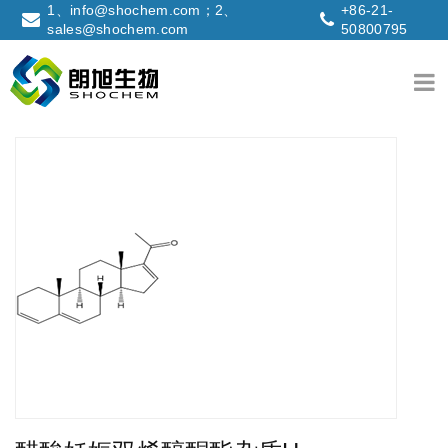
1、info@shochem.com；2、
+86-21-
sales@shochem.com
50800795