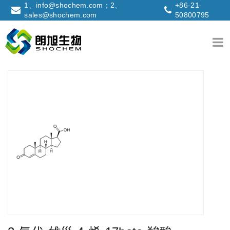
1、info@shochem.com；2、
+86-21-
sales@shochem.com
50800795