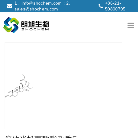
1、info@shochem.com；2、
+86-21-
sales@shochem.com
50800795