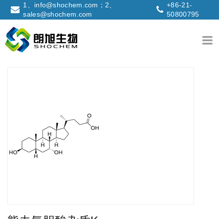
1、info@shochem.com；2、
+86-21-
sales@shochem.com
50800795