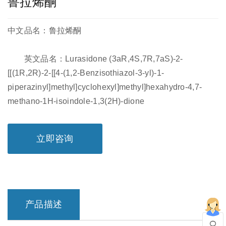
鲁拉烯酮
中文品名：鲁拉烯酮
英文品名：Lurasidone (3aR,4S,7R,7aS)-2-
[[(1R,2R)-2-[[4-(1,2-Benzisothiazol-3-yl)-1-
piperazinyl]methyl]cyclohexyl]methyl]hexahydro-4,7-
methano-1H-isoindole-1,3(2H)-dione
立即咨询
产品描述