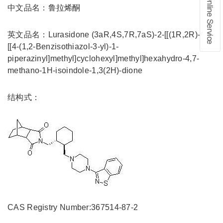
中文品名：鲁拉烯酮
在线留言
英文品名：Lurasidone (3aR,4S,7R,7aS)-2-[[(1R,2R)-2-
[[4-(1,2-Benzisothiazol-3-yl)-1-
1、info@shochem.com；2、
piperazinyl]methyl]cyclohexyl]methyl]hexahydro-4,7-
methano-1H-isoindole-1,3(2H)-dione
结构式：
CAS Registry Number:367514-87-2