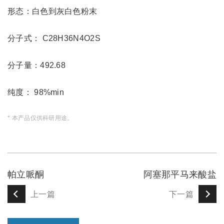
形态：白色到灰白色粉末
分子式： C28H36N4O2S
分子量：492.68
纯度： 98%min
* 本产品仅供科研用途。
帕立哌酮
阿塞那平马来酸盐
上一篇
下一篇