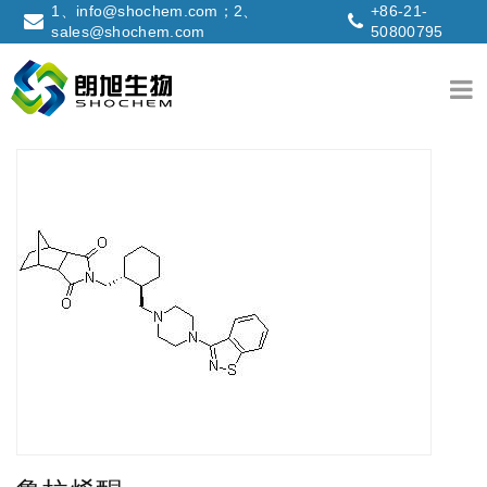
1、info@shochem.com；2、
+86-21-
sales@shochem.com
50800795