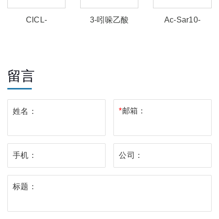
CICL-
3-吲哚乙酸
Ac-Sar10-
227(CAS:3080636-
(CAS:1821-52-
COOH(CAS:
94-5)
9)
2857963-60-9)
留言
*
邮箱：
姓名：
手机：
公司：
标题：