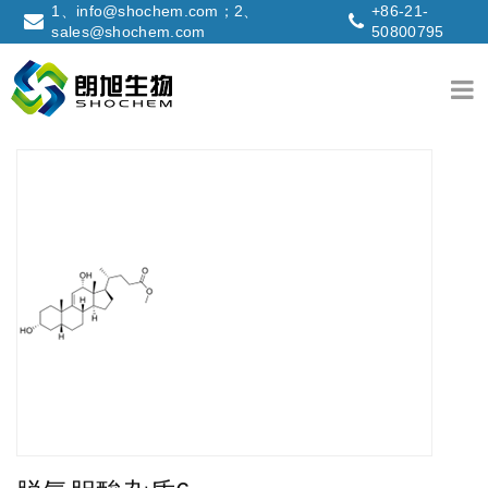
1、info@shochem.com；2、
+86-21-
sales@shochem.com
50800795