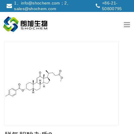
1、info@shochem.com；2、
+86-21-
sales@shochem.com
50800795