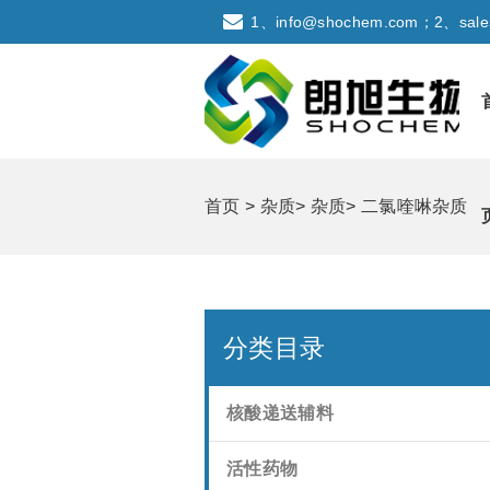
1、info@shochem.com；2、sale
首页
>
杂质
>
杂质
>
二氯喹啉杂质
分类目录
核酸递送辅料
活性药物