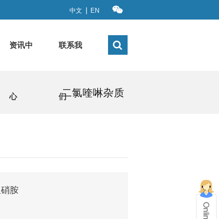
|
中文
EN
资讯中
联系我
二氯喹啉杂质
心
们
亚硝胺