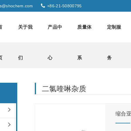
s@shochem.com
+86-21-50800795
首
关于我
产品中
质量体
定制服
页
们
心
系
务
二氯喹啉杂质
缩合