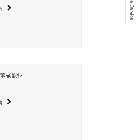
情
在线留言
1、info@shochem.com；2、
基苯磺酸钠
情